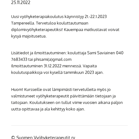
25.11.2022
Uusi vyöhyketerapiakoulutus käynnistyy 21.-22.1.2023
Tampereella. Tervetuloa kouluttautumaan
diplomivyöhyketerapeutiksi! Kauempaa matkustavat voivat
kysyä majoitusetua.
Lisätiedot ja ilmoittautuminen: kouluttaja Sami Saviainen 040
7683433 tai phisami(a)gmail.com
Ilmoittautuminen 31.12.2022 mennessä. Vapaita
koulutuspaikkoja voi kysellä tammikuun 2023 ajan.
Huom! Kursseille ovat lämpimästi tervetulleita myös jo
valmistuneet vyöhyketerapeutit päivittämään tietojaan ja
taitojaan. Koulutukseen on tullut viime vuosien aikana paljon
uutta opittavaa ja ala kehittyy koko ajan.
©
Suomen Vyöhyketerapeutit ry