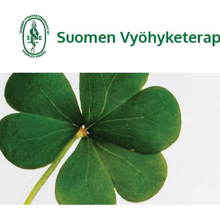
Siirry
sivun
sisältöön
Suomen Vyöhyketerapeutit ry