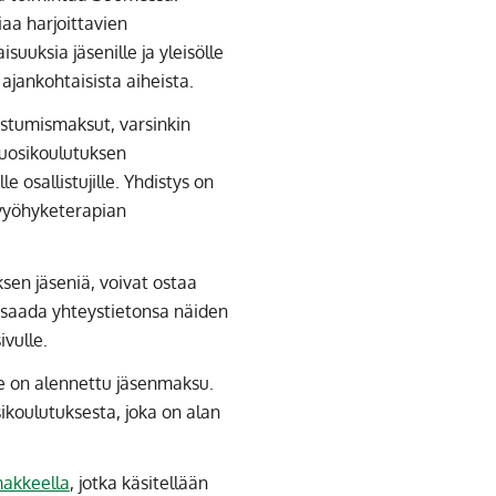
iaa harjoittavien
isuuksia jäsenille ja yleisölle
 ajankohtaisista aiheista.
listumismaksut, varsinkin
uosikoulutuksen
 osallistujille. Yhdistys on
 vyöhyketerapian
sen jäseniä, voivat ostaa
ä saada yhteystietonsa näiden
sivulle.
lle on alennettu jäsenmaksu.
ikoulutuksesta, joka on alan
akkeella
, jotka käsitellään