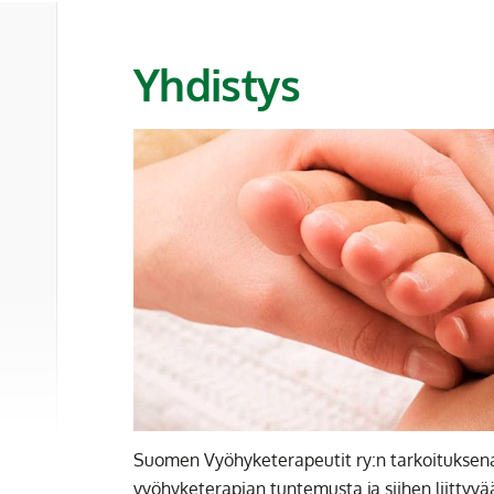
Yhdistys
Suomen Vyöhyketerapeutit ry:n tarkoituksena
vyöhyketerapian tuntemusta ja siihen liittyv