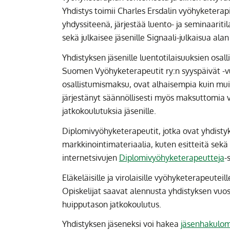
Yhdistys toimii Charles Ersdalin vyöhyketerap
yhdyssiteenä, järjestää luento- ja seminaaritila
sekä julkaisee jäsenille Signaali-julkaisua alan
Yhdistyksen jäsenille luentotilaisuuksien osal
Suomen Vyöhyketerapeutit ry:n syyspäivät -v
osallistumismaksu, ovat alhaisempia kuin muille
järjestänyt säännöllisesti myös maksuttomia
jatkokoulutuksia jäsenille.
Diplomivyöhyketerapeutit, jotka ovat yhdistyk
markkinointimateriaalia, kuten esitteitä sek
internetsivujen
Diplomivyöhyketerapeutteja
-
Eläkeläisille ja virolaisille vyöhyketerapeutei
Opiskelijat saavat alennusta yhdistyksen vuos
huipputason jatkokoulutus.
Yhdistyksen jäseneksi voi hakea
jäsenhakulom